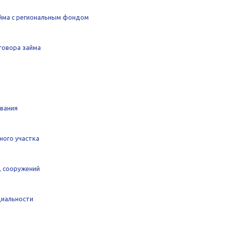
айма с региональным фондом
говора займа
а
вания
ного участка
, сооружений
циальности